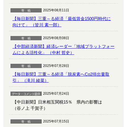
2025年08月11日
【毎日新聞】三重～る経済「最低賃金1500円時代に
向けて」 （皆川 素一郎）
2025年08月08日
【中部経済新聞】経済レーダー「地域プラットフォー
ムによる活性化」 （中村 哲史）
2025年07月28日
【毎日新聞】三重～る経済「脱炭素へCo2排出量取
引」 （滝川 綾菜）
2025年07月24日
【中日新聞】日米相互関税15％ 県内の影響は
（谷ノ上 千賀子）
2025年07月15日