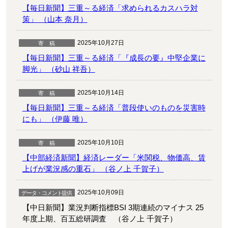
【毎日新聞】三重～る経済「求められるカスハラ対
策」 （山本 奈月）
2025年10月27日
【毎日新聞】三重～る経済「『成長の要』中堅企業に
脚光」 （砂山 祥吾）
2025年10月14日
【毎日新聞】三重～る経済「普段使いのものを災害時
にも」 （伊藤 唯）
2025年10月10日
【中部経済新聞】経済レーダー「米関税、物価高、賃
上げが業況感の重石」 （谷ノ上 千賀子）
2025年10月09日
【中日新聞】業況判断指標BSI 3期連続のマイナス 25
年度上期、百五総研調査 （谷ノ上 千賀子）