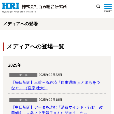
メニュー
検
索
メディアへの登場
メディアへの登場一覧
2025年
2025年12月22日
【毎日新聞】三重～る経済「自由通路 人とまちをつ
なぐ」 （宮原 壮大）
2025年12月18日
【中日新聞】データを読む「消費マインド・行動 改
善傾向」～谷ノ上千賀子さんに聞きました～