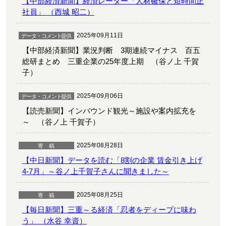
【中部経済新聞】経済レーダー「人材確保と短時間正
社員」 （西城 昭二）
2025年09月11日
【中部経済新聞】業況判断 3期連続マイナス 百五
総研まとめ 三重企業の25年度上期 （谷ノ上 千賀
子）
2025年09月06日
【読売新聞】インバウンド観光～施設や案内拡充を
～ （谷ノ上 千賀子）
2025年08月28日
【中日新聞】データを読む「8割の企業 賃金引き上げ
4-7月」～谷ノ上千賀子さんに聞きました～
2025年08月25日
【毎日新聞】三重～る経済「忍者をディープに味わ
う」 （水谷 幸資）