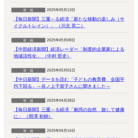
2025年05月13日
【毎日新聞】三重～る経済「新たな移動の楽しみ（サ
イクルトレイン）」 （川北 晃二）
2025年05月09日
【中部経済新聞】経済レーダー「制度的企業家による
地域活性化」 （中村 哲史）
2025年05月01日
【中日新聞】データを読む「子どもの教育費 全国平
均下回る」～谷ノ上千賀子さんに聞きました～
2025年04月28日
【毎日新聞】三重～る経済「魅惑の自然 旅して健康
に」 （岡澤 初樹）
2025年04月14日