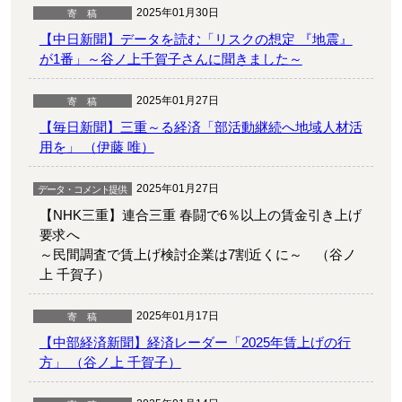
2025年01月30日
【中日新聞】データを読む「リスクの想定 『地震』
が1番」～谷ノ上千賀子さんに聞きました～
2025年01月27日
【毎日新聞】三重～る経済「部活動継続へ地域人材活
用を」 （伊藤 唯）
2025年01月27日
【NHK三重】連合三重 春闘で6％以上の賃金引き上げ
要求へ
～民間調査で賃上げ検討企業は7割近くに～ （谷ノ
上 千賀子）
2025年01月17日
【中部経済新聞】経済レーダー「2025年賃上げの行
方」 （谷ノ上 千賀子）