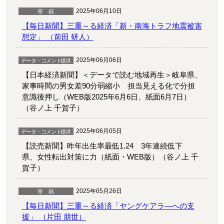
2025年06月10日
【毎日新聞】三重～る経済「新・南海トラフ地震被害
想定」 （前田 研人）
2025年06月06日
【日本経済新聞】＜データで読む地域再生＞岐阜県、
家事時間の男女差90分弱縮小 担当見える化で分担
意識後押し（WEB版2025年6月6日、紙面6月7日）
（谷ノ上 千賀子）
2025年06月05日
【読売新聞】昨年出生率最低1.24 3年連続低下
県、女性転出対策に力（紙面・WEB版）（谷ノ上 千
賀子）
2025年05月26日
【毎日新聞】三重～る経済「ヤングケアラ―への支
援」 （片田 朋世）