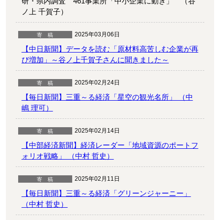
研・県内調査 461事業所「中小企業に動き」 （谷
ノ上 千賀子）
2025年03月06日
【中日新聞】データを読む「原材料高苦しむ企業が再
び増加」～谷ノ上千賀子さんに聞きました～
2025年02月24日
【毎日新聞】三重～る経済「星空の観光名所」 （中
嶋 理可）
2025年02月14日
【中部経済新聞】経済レーダー「地域資源のポートフ
ォリオ戦略」 （中村 哲史）
2025年02月11日
【毎日新聞】三重～る経済「グリーンジャーニー」
（中村 哲史）