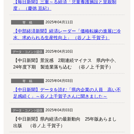
【毎日新聞】三重～る経済「児童養護施設と里親制
度」 （慶徳 亘紀）
2025年04月11日
【中部経済新聞】経済レーダー「価格転嫁の進展に冷
水、求められる生産性向上」 （谷ノ上 千賀子）
2025年04月10日
【中日新聞】景況感 2期連続マイナス 県内中小、
24年度下期 製造業落ち込む （谷ノ上 千賀子）
2025年04月03日
【中日新聞】データを読む「県内企業の人員 高い不
足感続く」～谷ノ上千賀子さんに聞きました～
2025年04月03日
【中日新聞】県内経済の最新動向 25年版あらまし
出版 （谷ノ上 千賀子）