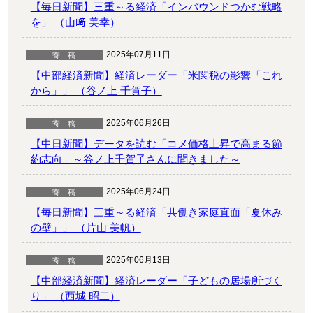
【毎日新聞】三重～る経済「インバウンドつかむ戦略
を」 （山﨑 美幸）
2025年07月11日
【中部経済新聞】経済レーダー「米関税の影響「これ
から」」 （谷ノ上 千賀子）
2025年06月26日
【中日新聞】データを読む「コメ価格上昇で高まる節
約志向」～谷ノ上千賀子さんに聞きました～
2025年06月24日
【毎日新聞】三重～る経済「共働き家庭直面「夏休み
の壁」」 （片山 美帆）
2025年06月13日
【中部経済新聞】経済レーダー「子どもの居場所づく
り」 （西城 昭二）